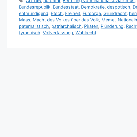
Schlagwörter
Art 146
,
autoritär
,
Befreiung vom Nationalsozialismus
Bundesrepublik
,
Bundesstaat
,
Demokratie
,
despotisch
,
D
entmündigend
,
Etsch
,
Freiheit
,
Fürsorge
,
Grundrecht
,
her
Maas
,
Macht des Volkes über das Volk
,
Memel
,
National
paternalistisch
,
patriarchalisch
,
Piraten
,
Plünderung
,
Recht
tyrannisch
,
Vollverfassung
,
Wahlrecht