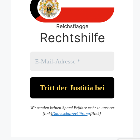
Reichsflagge
Rechtshilfe
Wir senden keinen Spam! Erfahre mehr in unserer
[link]
Datenschutzerklärung
[/link].