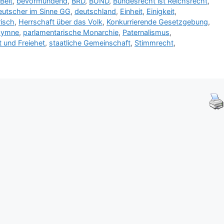
,
Belt
,
bevormundend
,
BRD
,
BUND
,
Bundesrecht ist Reichsrecht
,
eutscher im Sinne GG
,
deutschland
,
Einheit
,
Einigkeit
,
risch
,
Herrschaft über das Volk
,
Konkurrierende Gesetzgebung
,
hymne
,
parlamentarische Monarchie
,
Paternalismus
,
 und Freiehet
,
staatliche Gemeinschaft
,
Stimmrecht
,