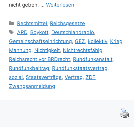
nicht geben. …
Weiterlesen
Kategorien
Rechtsmittel
,
Reichsgesetze
Schlagwörter
ARD
,
Boykott
,
Deutschlandradio
,
Gemeinschaftseinrichtung
,
GEZ
,
kollektiv
,
Krieg
,
Mahnung
,
Nichtigkeit
,
Nichtrechtsfähig
,
Reichsrecht vor BRDrecht
,
Rundfunkanstalt
,
Rundfunkbeitrag
,
Rundfunkstaatsvertrag
,
sozial
,
Staatsverträge
,
Vertrag
,
ZDF
,
Zwangsanmeldung