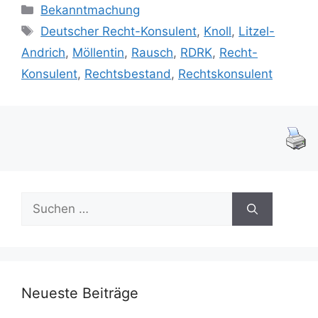
Kategorien
Bekanntmachung
Schlagwörter
Deutscher Recht-Konsulent
,
Knoll
,
Litzel-
Andrich
,
Möllentin
,
Rausch
,
RDRK
,
Recht-
Konsulent
,
Rechtsbestand
,
Rechtskonsulent
Suchen
nach:
Neueste Beiträge