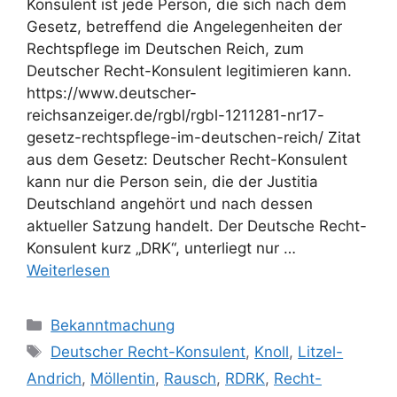
Konsulent ist jede Person, die sich nach dem
Gesetz, betreffend die Angelegenheiten der
Rechtspflege im Deutschen Reich, zum
Deutscher Recht-Konsulent legitimieren kann.
https://www.deutscher-
reichsanzeiger.de/rgbl/rgbl-1211281-nr17-
gesetz-rechtspflege-im-deutschen-reich/ Zitat
aus dem Gesetz: Deutscher Recht-Konsulent
kann nur die Person sein, die der Justitia
Deutschland angehört und nach dessen
aktueller Satzung handelt. Der Deutsche Recht-
Konsulent kurz „DRK“, unterliegt nur …
Weiterlesen
Kategorien
Bekanntmachung
Schlagwörter
Deutscher Recht-Konsulent
,
Knoll
,
Litzel-
Andrich
,
Möllentin
,
Rausch
,
RDRK
,
Recht-